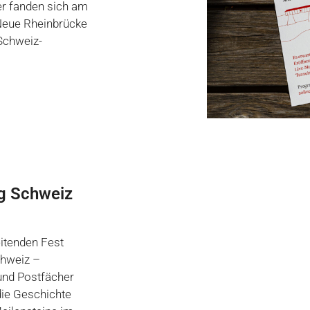
er fanden sich am
 Neue Rheinbrücke
Schweiz-
ag Schweiz
itenden Fest
chweiz –
 und Postfächer
 die Geschichte