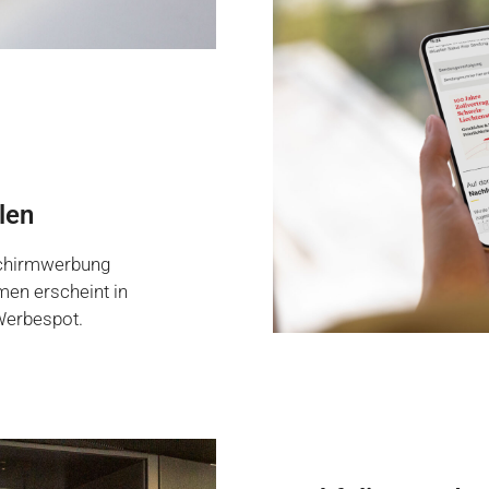
len
schirmwerbung
rmen erscheint in
Werbespot.